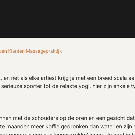
pen Klanten Massagepraktijk
 en net als elke artiest krijg je met een breed scala a
 serieuze sporter tot de relaxte yogi, hier zijn enkele 
nnen met de schouders op de oren en een gezicht dat 
te maanden meer koffie gedronken dan water en zijn 
het gevolg is van hun ‘superdrukke’ leven. Je hebt je