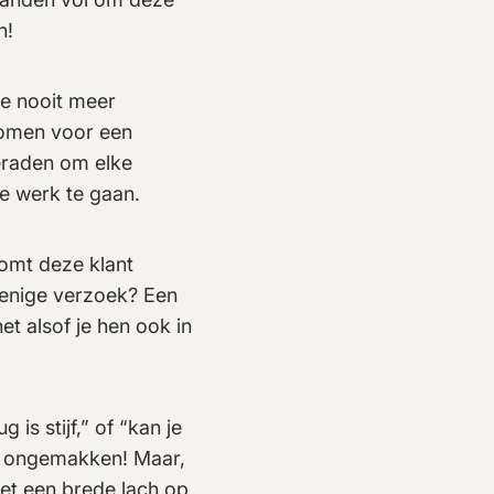
n!
e nooit meer
 komen voor een
beraden om elke
te werk te gaan.
komt deze klant
 enige verzoek? Een
het alsof je hen ook in
 is stijf,” of “kan je
op ongemakken! Maar,
met een brede lach op