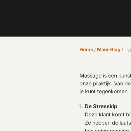
Home
/
Mani-Blog
/
Ty
Massage is een kunst,
onze praktijk. Van de
je kunt tegenkomen:
De Stresskip
Deze klant komt bi
Ze hebben de laats
hun spierspanning 