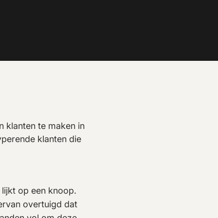
an klanten te maken in
typerende klanten die
lijkt op een knoop.
ervan overtuigd dat
 handen vol om deze