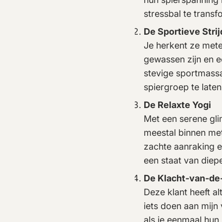
stressbal te trans
De Sportieve Strij
Je herkent ze mete
gewassen zijn en e
stevige sportmassa
spiergroep te late
De Relaxte Yogi
Met een serene gli
meestal binnen met
zachte aanraking en 
een staat van diep
De Klacht-van-de
Deze klant heeft alt
iets doen aan mijn
als je eenmaal hun