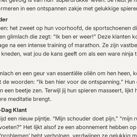
formeren in een ontspannen zakje met gelukkige spiere
der
en: het zweet op hun voorhoofd, de sportschoenen di
en glimlach die zegt: “Ik ben er weer!” Deze klanten
ge na een intense training of marathon. Ze zijn vast
n kneden, wat jou de kans geeft om als een ware ninja 
mlach en een geur van essentiële oliën om hen heen, 
 de woorden: “Ik ben hier voor de ontspanning.” Hun
een beetje zen. Terwijl jij hun spieren masseert, lijkt 
ere meditatie brengt.
-Dag Klant
ijd een nieuw pijntje. “Mijn schouder doet pijn,” “mijn rug
 voeten?” Het lijkt alsof ze een abonnement hebben 
 ‘problemen’ hebt verholpen, verdwijnen ze gelukkig 