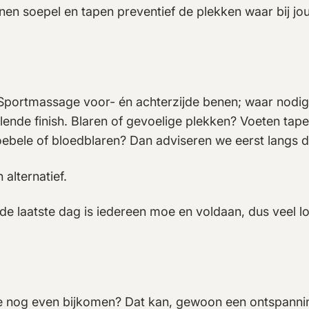
en soepel en tapen preventief de plekken waar bij jou 
portmassage voor- én achterzijde benen; waar nodig
de finish. Blaren of gevoelige plekken? Voeten tapen 
oebele of bloedblaren? Dan adviseren we eerst langs d
alternatief.
 de laatste dag is iedereen moe en voldaan, dus veel l
l je nog even bijkomen? Dat kan, gewoon een ontspann