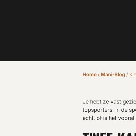
Home
/
Mani-Blog
/
Kin
Je hebt ze vast gezie
topsporters, in de sp
echt, of is het voora