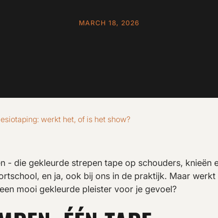
MARCH 18, 2026
esiotaping: werkt het, of is het show?
n - die gekleurde strepen tape op schouders, knieën en
ortschool, en ja, ook bij ons in de praktijk. Maar werk
l een mooi gekleurde pleister voor je gevoel?