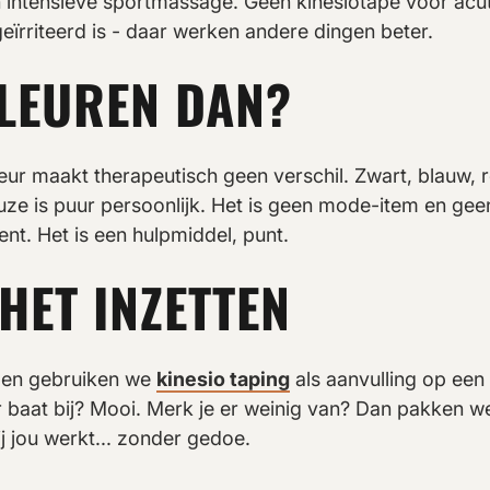
n intensieve sportmassage. Geen kinesiotape voor acu
eïrriteerd is - daar werken andere dingen beter.
KLEUREN DAN?
eur maakt therapeutisch geen verschil. Zwart, blauw, r
uze is puur persoonlijk. Het is geen mode-item en gee
ent. Het is een hulpmiddel, punt.
 HET INZETTEN
egen gebruiken we
kinesio taping
als aanvulling op een 
r baat bij? Mooi. Merk je er weinig van? Dan pakken w
j jou werkt... zonder gedoe.