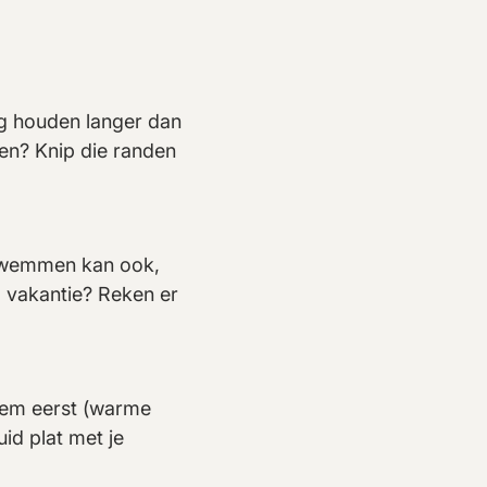
ug houden langer dan
men? Knip die randen
 Zwemmen kan ook,
p vakantie? Reken er
 hem eerst (warme
uid plat met je