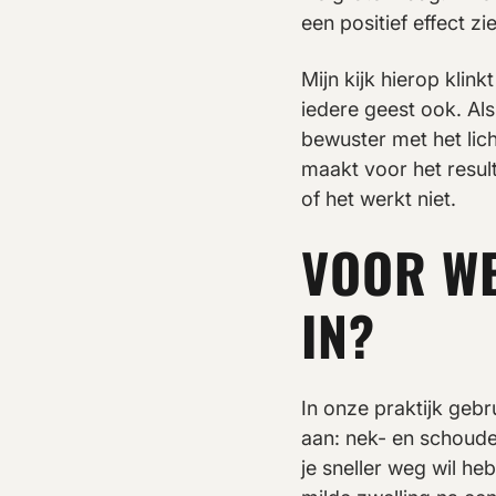
een positief effect z
Mijn kijk hierop klink
iedere geest ook. Al
bewuster met het lich
maakt voor het result
of het werkt niet.
VOOR WE
IN?
In onze praktijk geb
aan: nek- en schoude
je sneller weg wil he