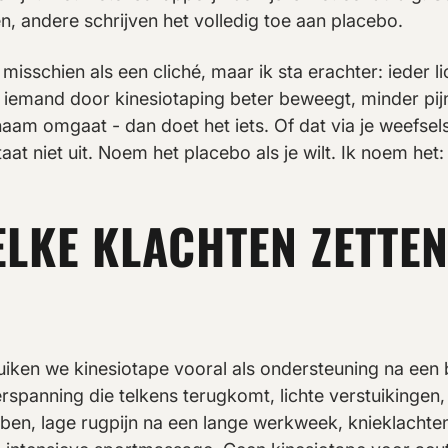
ien, andere schrijven het volledig toe aan placebo.
t misschien als een cliché, maar ik sta erachter: ieder 
s iemand door kinesiotaping beter beweegt, minder pij
aam omgaat - dan doet het iets. Of dat via je weefsels 
aat niet uit. Noem het placebo als je wilt. Ik noem het:
LKE KLACHTEN ZETTEN
ruiken we kinesiotape vooral als ondersteuning na een
rspanning die telkens terugkomt, lichte verstuikingen
bben, lage rugpijn na een lange werkweek, knieklachten