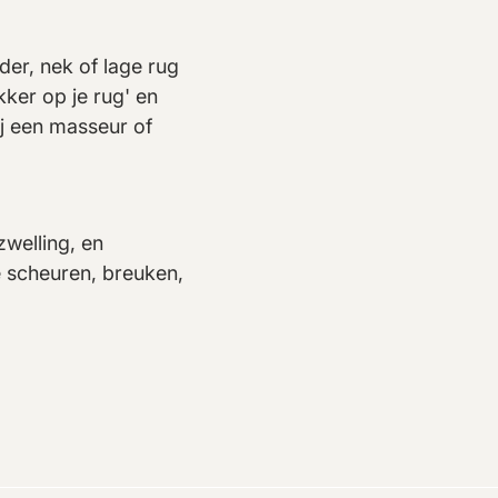
er, nek of lage rug
kker op je rug' en
ij een masseur of
zwelling, en
e scheuren, breuken,