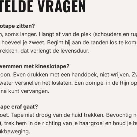
TELDE VRAGEN
iotape zitten?
n, soms langer. Hangt af van de plek (schouders en r
 hoeveel je zweet. Begint hij aan de randen los te ko
trekken, dat verlengt de levensduur.
zwemmen met kinesiotape?
oon. Even drukken met een handdoek, niet wrijven.
water versnellen het loslaten. Een dompel in de Rijn o
rna kunt vervangen.
tape eraf gaat?
 doet. Tape niet droog van de huid trekken. Bevochtig
), trek hem in de richting van je haargroei en houd je h
ukbeweging.